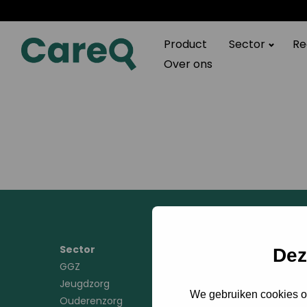
CareQ
Product
Sector
Re
Over ons
Sector
Produc
Dez
GGZ
CareQ
Jeugdzorg
Toegevo
We gebruiken cookies om
Ouderenzorg
Belangrij