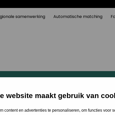
gionale samenwerking
Automatische matching
F
t
Kennisbank
e website maakt gebruik van coo
Whitepapers
egde waarde
Blogs
 content en advertenties te personaliseren, om functies voor s
ke functionaliteiten
Opnames webinars