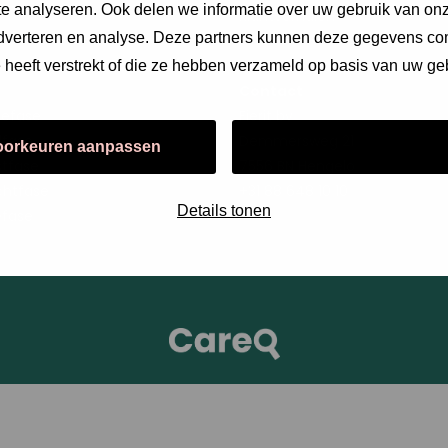
e analyseren. Ook delen we informatie over uw gebruik van onz
areQ
Klantverhalen
adverteren en analyse. Deze partners kunnen deze gegevens c
e heeft verstrekt of die ze hebben verzameld op basis van uw ge
Contact
iefase
Fierit bv
fase
Demmersweg 21
oorkeuren aanpassen
Alles toestaan
stfase
7556 BN Hengelo
chtfase
+31 88 648 10 10
Details tonen
efase
CareQ