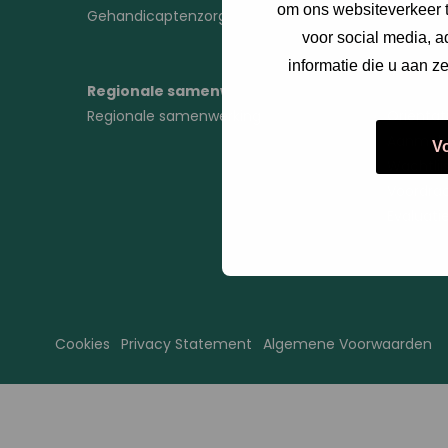
om ons websiteverkeer t
Gehandicaptenzorg
Fases C
voor social media, 
informatie die u aan z
Regionale samenwerking
Fases
Regionale samenwerking
Oriëntat
Aanmeld
V
Wachtlij
Voordra
Evaluati
Cookies
Privacy Statement
Algemene Voorwaarden