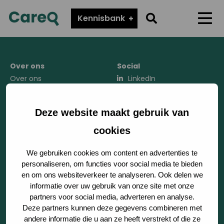
CareQ
Go
Kennisbank
Menu
to
search
page
Over ons
Social
Over ons
LinkedIn
Werken bij Tenzinger
Instagram
Zorgverslimmers
Deze website maakt gebruik van
cookies
Sector
We gebruiken cookies om content en advertenties te
personaliseren, om functies voor social media te bieden
Product
en om ons websiteverkeer te analyseren. Ook delen we
informatie over uw gebruik van onze site met onze
Kennisbank
partners voor social media, adverteren en analyse.
Deze partners kunnen deze gegevens combineren met
Regionale samenwerking
andere informatie die u aan ze heeft verstrekt of die ze