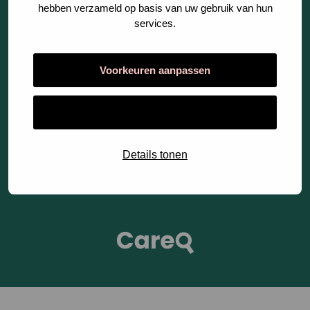
hebben verzameld op basis van uw gebruik van hun
Fases
services.
Voorkeuren aanpassen
Cookies
Alles toestaan
Privacy Statement
Algemene Voorwaarden
Details tonen
Open
link
CareQ