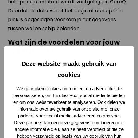
hele proces ontstaat wordt vastgelegd in CareQ.
Doordat de data vanaf het begin af aan op één
plek is opgeslagen voorkom je dat gegevens
tussen wal en schip belanden.
Wat zijn de voordelen voor jouw
organisatie?
Alle gegevens van de cliënt zijn centraal
Deze website maakt gebruik van
opgeslagen vanaf het allereerste begin.
cookies
Belangrijke informatie gaat niet verloren.
De informatie rondom de cliënt is ook voor
We gebruiken cookies om content en advertenties te
collega’s inzichtelijk. Hierdoor voorkom je dat
personaliseren, om functies voor social media te bieden
gegevens mogelijk meerdere malen aan de
en om ons websiteverkeer te analyseren. Ook delen we
cliënt worden gevraagd.
informatie over uw gebruik van onze site met onze
De cliënt staat vanaf het begin centraal, wat
partners voor social media, adverteren en analyse.
Deze partners kunnen deze gegevens combineren met
meteen zorgt voor een goede indruk.
andere informatie die u aan ze heeft verstrekt of die ze
Door vinger aan de pols te houden is de kans
hebben verzameld op basis van uw gebruik van hun