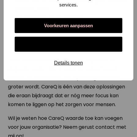
kleiner dat de toekomstige cliënt gaat kijken bij
services.
de concurrent.
Het ondersteunt de workflow.
Wachtlijstbeheer is mogelijk doordat cliënten
Voorkeuren aanpassen
goed in beeld blijven.
Doordat het op één plek is opgeslagen kan je
Alles toestaan
hier stuurinformatie uit halen.
Door de toenemende zorgconsumptie en de
Details tonen
stijgende kosten merk je dat de behoefte aan
slimme en innovatieve ICT-oplossingen steeds
groter wordt. CareQ is één van deze oplossingen
die eraan bijdraagt dat er nóg meer focus kan
komen te liggen op het zorgen voor mensen.
Wil je weten hoe CareQ waarde toe kan voegen
voor jouw organisatie? Neem gerust contact met
mij op!