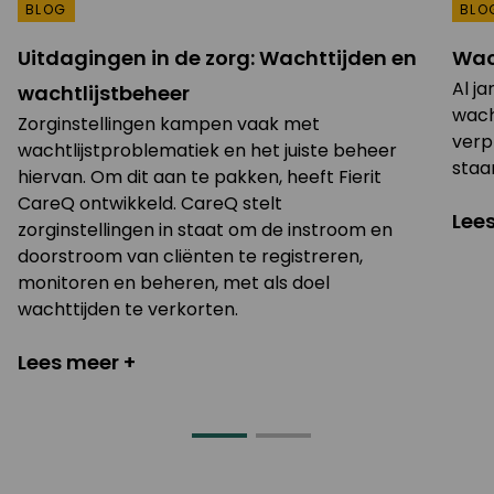
BLOG
BLO
Uitdagingen in de zorg: Wachttijden en
Wac
Al j
wachtlijstbeheer
wach
Zorginstellingen kampen vaak met
verp
wachtlijstproblematiek en het juiste beheer
staa
hiervan. Om dit aan te pakken, heeft Fierit
CareQ ontwikkeld. CareQ stelt
Lee
zorginstellingen in staat om de instroom en
doorstroom van cliënten te registreren,
monitoren en beheren, met als doel
wachttijden te verkorten.
Lees meer +
Go
Go
to
to