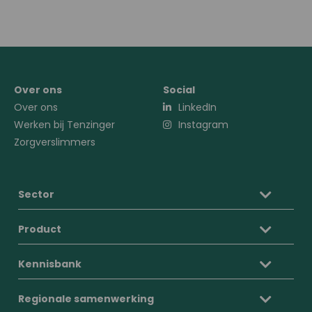
slide
slide
0
1
Over ons
Social
Over ons
LinkedIn
Werken bij Tenzinger
Instagram
Zorgverslimmers
Sector
Product
Kennisbank
Regionale samenwerking