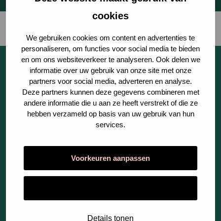
cookies
We gebruiken cookies om content en advertenties te
personaliseren, om functies voor social media te bieden
en om ons websiteverkeer te analyseren. Ook delen we
informatie over uw gebruik van onze site met onze
Over ons
Social
partners voor social media, adverteren en analyse.
Over ons
LinkedIn
Deze partners kunnen deze gegevens combineren met
Werken bij Tenzinger
Instagram
andere informatie die u aan ze heeft verstrekt of die ze
Zorgverslimmers
hebben verzameld op basis van uw gebruik van hun
services.
Sector
Voorkeuren aanpassen
Product
Alles toestaan
Kennisbank
Details tonen