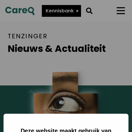
CareQ
Go
Kennisbank
Menu
to
search
TENZINGER
page
Nieuws & Actualiteit
Deze website maakt gebruik van