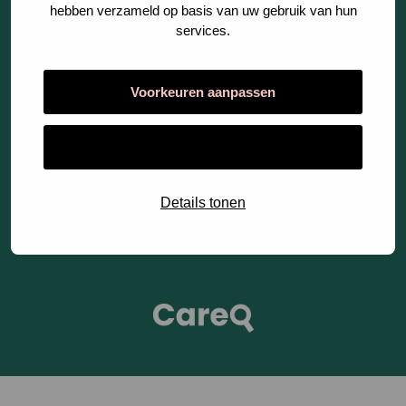
hebben verzameld op basis van uw gebruik van hun
Fases
services.
Voorkeuren aanpassen
Cookies
Alles toestaan
Privacy Statement
Algemene Voorwaarden
Details tonen
Open
link
CareQ