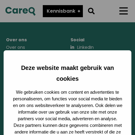
CareQ
Go
Kennisbank
Menu
to
search
page
Over ons
Social
Over ons
LinkedIn
Werken bij Tenzinger
Instagram
Zorgverslimmers
Deze website maakt gebruik van
cookies
Sector
We gebruiken cookies om content en advertenties te
personaliseren, om functies voor social media te bieden
Product
en om ons websiteverkeer te analyseren. Ook delen we
informatie over uw gebruik van onze site met onze
Kennisbank
partners voor social media, adverteren en analyse.
Deze partners kunnen deze gegevens combineren met
Regionale samenwerking
andere informatie die u aan ze heeft verstrekt of die ze