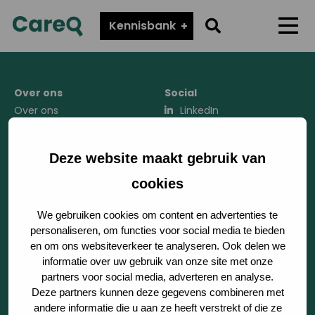
CareQ
Go
Kennisbank
Menu
to
search
page
Over ons
Social
Over ons
LinkedIn
Werken bij Tenzinger
Instagram
Zorgverslimmers
Deze website maakt gebruik van
cookies
Sector
We gebruiken cookies om content en advertenties te
personaliseren, om functies voor social media te bieden
Product
en om ons websiteverkeer te analyseren. Ook delen we
informatie over uw gebruik van onze site met onze
Kennisbank
partners voor social media, adverteren en analyse.
Deze partners kunnen deze gegevens combineren met
Regionale samenwerking
andere informatie die u aan ze heeft verstrekt of die ze