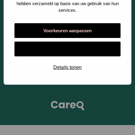
hebben verzameld op basis van uw gebruik van hun
Fases
services.
Voorkeuren aanpassen
Cookies
Alles toestaan
Privacy Statement
Algemene Voorwaarden
Details tonen
Open
link
CareQ