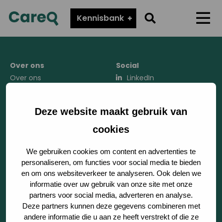
CareQ
Go
Kennisbank
Menu
to
search
page
Over ons
Social
Over ons
LinkedIn
Werken bij Tenzinger
Instagram
Zorgverslimmers
Deze website maakt gebruik van
cookies
Sector
We gebruiken cookies om content en advertenties te
personaliseren, om functies voor social media te bieden
Product
en om ons websiteverkeer te analyseren. Ook delen we
informatie over uw gebruik van onze site met onze
Kennisbank
partners voor social media, adverteren en analyse.
Deze partners kunnen deze gegevens combineren met
Regionale samenwerking
andere informatie die u aan ze heeft verstrekt of die ze