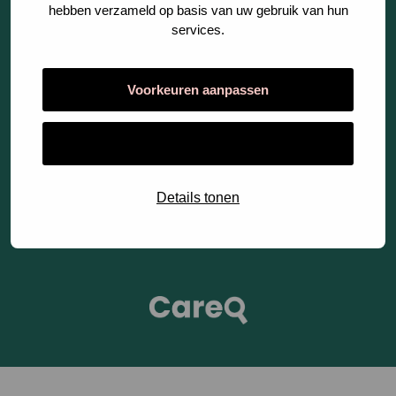
hebben verzameld op basis van uw gebruik van hun
Fases
services.
Voorkeuren aanpassen
Cookies
Alles toestaan
Privacy Statement
Algemene Voorwaarden
Details tonen
Open
link
CareQ